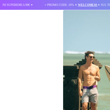
IORI A 99€ ✴︎
≈ PROMO CODE -10% ✴︎
WELCOME10
✴︎ SUL TUO PRIMO