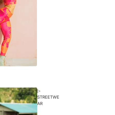
▷
STREETWE
AR