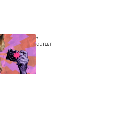
ϟ
OUTLET