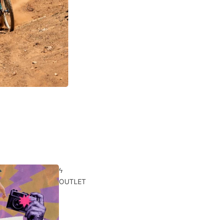
ϟ
OUTLET