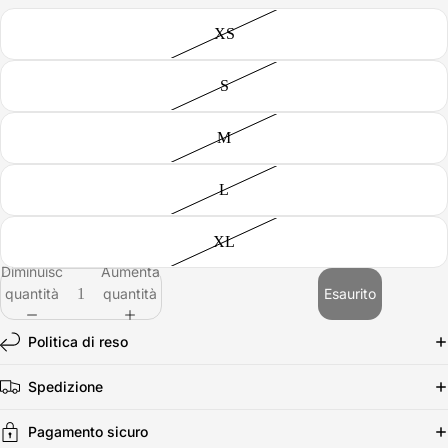
XS
S
M
L
XL
Diminuisci
Aumenta
quantità
quantità
Esaurito
Politica di reso
Spedizione
Pagamento sicuro