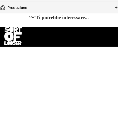
Produzione
〰 Ti potrebbe interessare...
✴︎ Unisciti alla community!
Nuovi drop Made in Bali, produzioni limitate e offerte riservate
Email
⫸ Be a LOOSER,