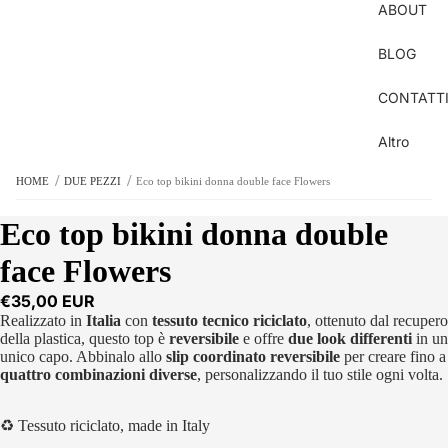
ABOUT
BLOG
CONTATT
Altro
/
/
HOME
DUE PEZZI
Eco top bikini donna double face Flowers
Eco top bikini donna double
face Flowers
€35,00 EUR
Realizzato in
Italia
con
tessuto tecnico riciclato
, ottenuto dal recupero
della plastica, questo top è
reversibile
e offre
due look differenti
in un
unico capo.
Abbinalo allo
slip coordinato reversibile
per creare fino a
quattro combinazioni diverse
, personalizzando il tuo stile ogni volta.
♻︎ Tessuto riciclato, made in Italy