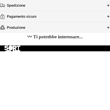
Spedizione
Pagamento sicuro
Produzione
〰 Ti potrebbe interessare...
€59,00 EUR
✴︎ Unisciti alla community!
Nuovi drop Made in Bali, produzioni limitate e offerte riservate
Email