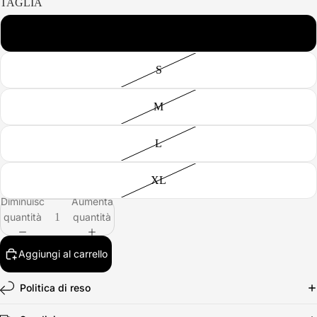
TAGLIA
XS
S
M
L
XL
Diminuisci
Aumenta
quantità
quantità
Aggiungi al carrello
Politica di reso