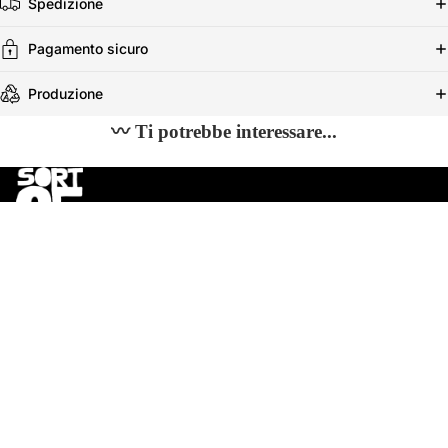
Spedizione
Pagamento sicuro
Produzione
〰 Ti potrebbe interessare...
€25,00 EUR
✴︎ Unisciti alla community!
Nuovi drop Made in Bali, produzioni limitate e offerte riservate
Email