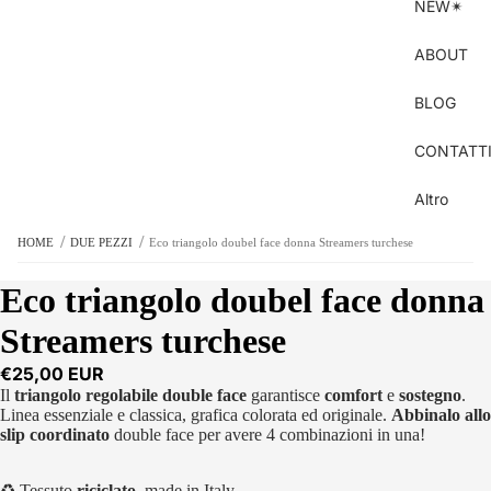
NEW✴︎
ABOUT
BLOG
CONTATT
Altro
/
/
HOME
DUE PEZZI
Eco triangolo doubel face donna Streamers turchese
Eco triangolo doubel face donna
Streamers turchese
€25,00 EUR
Il
triangolo regolabile
double face
garantisce
comfort
e
sostegno
.
Linea essenziale e classica, grafica colorata ed originale.
Abbinalo allo
slip coordinato
double face per avere 4 combinazioni in una!
♻︎ Tessuto
riciclato
, made in Italy