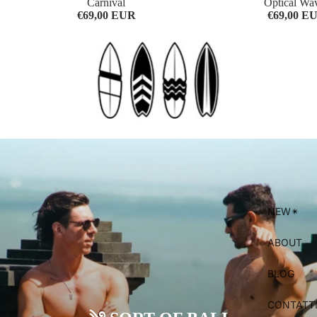
Carnival
Optical Wa
€69,00 EUR
€69,00 E
NEW✴︎
ABOUT
BLOG
CONTATT