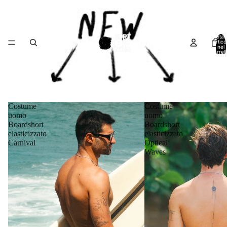
Total
articol
nel
carrell
0
Costume
Costume
uomo
uomo
Boardshort
Boardshort
elasticizzato
elasticizzato
Carnival
Optical
Waves