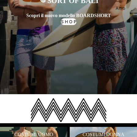
༄ SORT OF BALI
Altro
Scopri il nuovo modello BOARDSHORT
S H O P
COSTUMI UOMO
COSTUMI DONNA
COSTUMI UOMO
COSTUMI DONNA