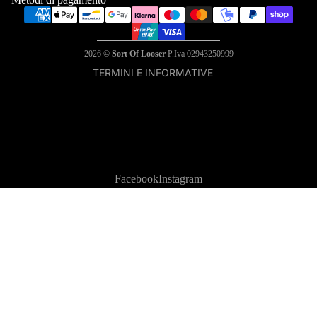
Recapiti
Termini e condizioni del servizio
Informativa sui rimborsi
2026
© Sort Of Looser
P.Iva 02943250999
TERMINI E INFORMATIVE
Facebook
Instagram