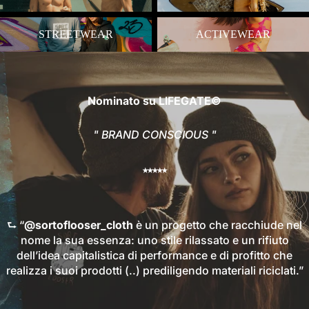
STREETWEAR
ACTIVEWEAR
STREETWEAR
ACTIVEWEAR
Nominato su
LIFEGATE©
" BRAND CONSCIOUS "
⭒⭒⭒⭒⭒
⮑ “
@sortoflooser_cloth
è un progetto che racchiude nel
nome la sua essenza: uno stile rilassato e un rifiuto
dell’idea capitalistica di performance e di profitto che
realizza i suoi prodotti (..) prediligendo materiali riciclati.”