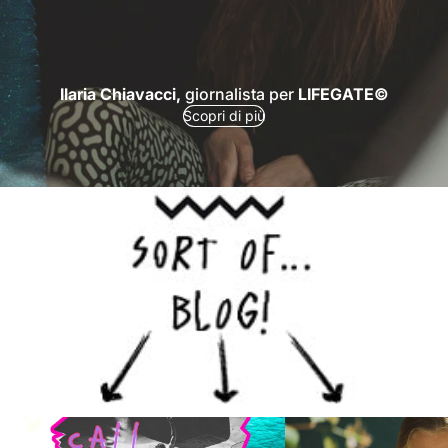
Ilaria Chiavacci,
giornalista per
LIFEGATE©
Scopri di più
Call per menti creative!!!
Un brand che ti far